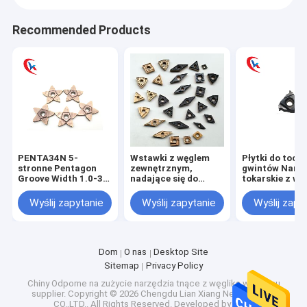
Recommended Products
PENTA34N 5-
Wstawki z węglem
Płytki do tocz
stronne Pentagon
zewnętrznym,
gwintów Narz
Groove Width 1.0-3.0
nadające się do
tokarskie z wę
mm Rozwiązania do
obróbki stali, stali
spiekanych
obróbki krawędzi
nierdzewnej, żeliwa
16NR2.5ISO-
Wyślij zapytanie
Wyślij zapytanie
Wyślij zapy
cięcia
itp.
Powłoka CVD 
Płytki z węgli
spiekanych
Dom
O nas
Desktop Site
Sitemap
Privacy Policy
Chiny Odporne na zużycie narzędzia tnące z węglika wolframu
supplier.
Copyright © 2026 Chengdu Lian Xiang New Material
CO.,LTD.. All Rights Reserved. Developed by
ECER