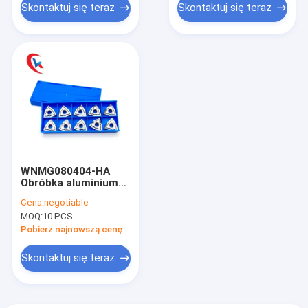
Skontaktuj się teraz
Skontaktuj się teraz
WNMG080404-HA
Obróbka aluminium
4,76 mm Wkładka
Cena:
negotiable
ostrza tokarskiego
MOQ:
10 PCS
M5 Rozmiar gwintu
Pobierz najnowszą cenę
Skontaktuj się teraz