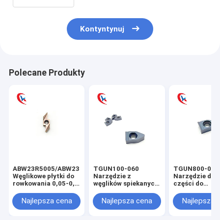
Kontyntynuj
Polecane Produkty
ABW23R5005/ABW23R5015/ABW23R5020
TGUN100-060
TGUN800-060
Węglikowe płytki do
Narzędzie z
Narzędzie do 
rowkowania 0,05-0,2
węglików spiekanych
części do
mm Szerokość
do niezawodnego
przemysłowyc
rowka
wykonywania
płytek z węgli
Najlepsza cena
Najlepsza cena
Najlepsza 
rowków z węglików
spiekanych do
spiekanych
rowkowania