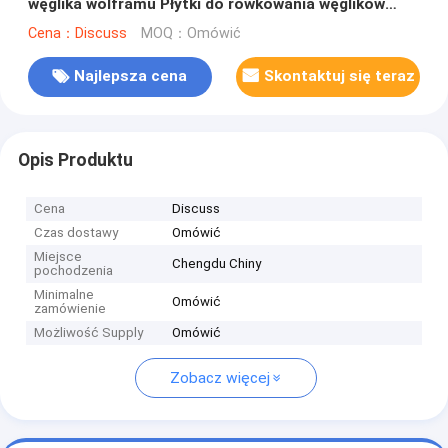
węglika wolframu Płytki do rowkowania węglików
spiekanych
Cena：Discuss
MOQ：Omówić
Najlepsza cena
Skontaktuj się teraz
Opis Produktu
Cena
Discuss
Czas dostawy
Omówić
Miejsce
Chengdu Chiny
pochodzenia
Minimalne
Omówić
zamówienie
Możliwość Supply
Omówić
Zobacz więcej