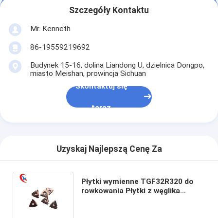
Szczegóły Kontaktu
Mr. Kenneth
86-19559219692
Budynek 15-16, dolina Liandong U, dzielnica Dongpo,
miasto Meishan, prowincja Sichuan
Skontaktuj się
teraz
Uzyskaj Najlepszą Cenę Za
Płytki wymienne TGF32R320 do
rowkowania Płytki z węglika
wolframu Płytki do rowkowania
węglików spiekanych