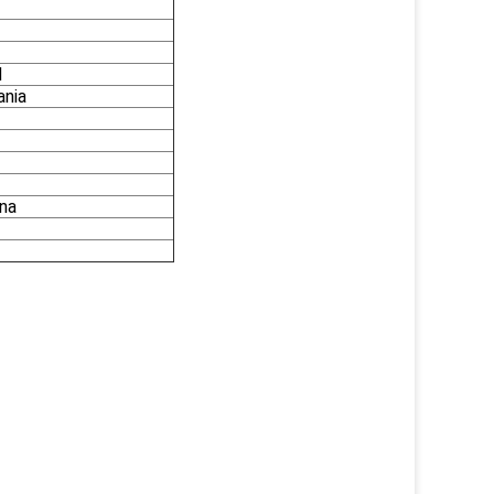
Ń
ania
wna