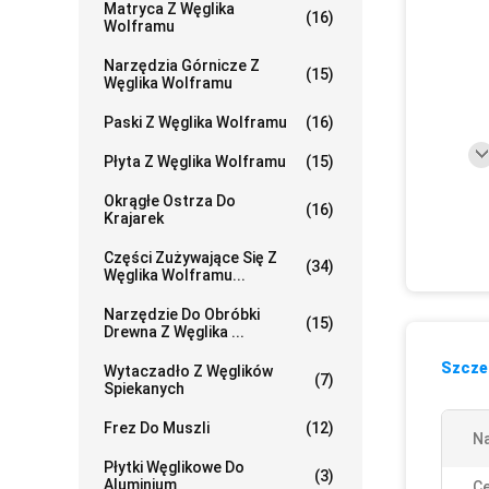
Matryca Z Węglika
(16)
Wolframu
Narzędzia Górnicze Z
(15)
Węglika Wolframu
Paski Z Węglika Wolframu
(16)
Płyta Z Węglika Wolframu
(15)
Okrągłe Ostrza Do
(16)
Krajarek
Części Zużywające Się Z
(34)
Węglika Wolframu...
Narzędzie Do Obróbki
(15)
Drewna Z Węglika ...
Szczeg
Wytaczadło Z Węglików
(7)
Spiekanych
Frez Do Muszli
(12)
N
Płytki Węglikowe Do
(3)
Aluminium
Ce