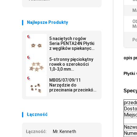
Ma
Ob
Najlepsze Produkty
Ma
5 naciętych rogów
Po
Seria PENTA24N Płytki
z węglików spiekanych
do rowkowania o
opis p
długiej żywotności i
5-stronny pięciokątny
niskim zużyciu
rowek o szerokości
1,0-3,0 mm
Płytk
Rozwiązania do
obróbki krawędzi
MB05/07/09/11
skrawających Płytki z
Narzędzie do
węglików spiekanych
przecinania przecinków
Specy
do rowkowania
serii HRA 91.8 do płytek
węglikowych do
przed
toczenia rowków do
Dosto
maszyn CNC
Łączność
Miejs
Nazwa
Łączność:
Mr. Kenneth
Numer