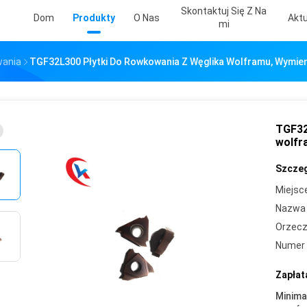
Skontaktuj Się Z Na
Dom
Produkty
O Nas
Aktu
Mi
wania
TGF32L300 Płytki Do Rowkowania Z Węglika Wolframu, Wymien
TGF32
wolfr
Szczeg
Miejsc
Nazwa 
Orzecz
Numer 
Zapłat
Minima