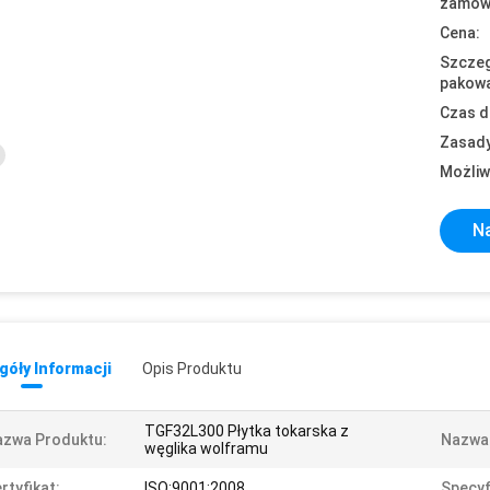
zamówi
Cena:
Szczeg
pakowa
Czas d
Zasady
Możliw
Na
óły Informacji
Opis Produktu
TGF32L300 Płytka tokarska z
azwa Produktu:
Nazwa
węglika wolframu
rtyfikat:
ISO:9001:2008
Specyf