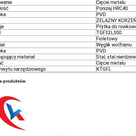
wanie
Cięcie metalu
dość
Poniżej HRC40
oka
PVD
ŻELAZNY KORZE
je
Płytka do rowkow
l
TGF32L300
Fioletowy
iał
Węglik wolframu
oka
PVD
ązujący materiał
Stal, stal nierdze
ać
Cięcie metalu
hwytu narzędziowego
KTGFL
ia produktów