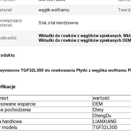
teriał:
węglik wolframu
Tward
owiązujący
Stal, stal nierdzewna
teriał:
Wkładki do rowków z węglików spiekanych
,
Wkł
dkreślić:
Wkładki do rowków z węglików spiekanych OEM
roduktu
i wymienne TGF32L300 do rowkowania Płytki z węglika wolframu P
fikacje
miot
wartość
sowane wsparcie
OEM
ce pochodzenia
Chiny
ChengDu
 handlowa
LIANXIANG
 modelu
TGF32L300