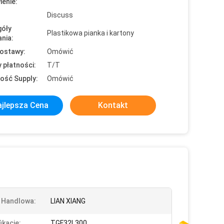
enie:
Discuss
óły
Plastikowa pianka i kartony
nia:
ostawy:
Omówić
 płatności:
T/T
ość Supply:
Omówić
jlepsza Cena
Kontakt
 Handlowa:
LIAN XIANG
ikacje:
TGF32L300