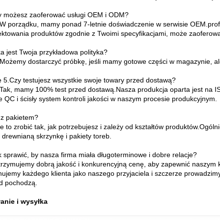
 możesz zaoferować usługi OEM i ODM?
 W porządku, mamy ponad 7-letnie doświadczenie w serwisie OEM.prof
ektowania produktów zgodnie z Twoimi specyfikacjami, może zaoferować
a jest Twoja przykładowa polityka?
 Możemy dostarczyć próbkę, jeśli mamy gotowe części w magazynie, ale k
e 5.Czy testujesz wszystkie swoje towary przed dostawą?
 Tak, mamy 100% test przed dostawą.Nasza produkcja oparta jest na 
e QC i ścisły system kontroli jakości w naszym procesie produkcyjnym.
z pakietem?
e to zrobić tak, jak potrzebujesz i zależy od kształtów produktów.Ogól
, drewnianą skrzynkę i pakiety toreb.
k sprawić, by nasza firma miała długoterminowe i dobre relacje?
trzymujemy dobrą jakość i konkurencyjną cenę, aby zapewnić naszym k
nujemy każdego klienta jako naszego przyjaciela i szczerze prowadzimy 
ąd pochodzą.
anie i wysyłka