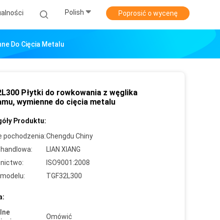
Polish
alności
Poprosić o wycenę
ne Do Cięcia Metalu
L300 Płytki do rowkowania z węglika
amu, wymienne do cięcia metalu
óły Produktu:
e pochodzenia:
Chengdu Chiny
handlowa:
LIAN XIANG
nictwo:
ISO9001:2008
modelu:
TGF32L300
a:
lne
Omówić