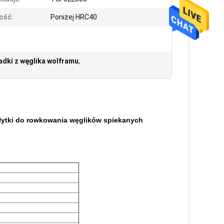
ość:
Poniżej HRC40
adki z węglika wolframu
,
łytki do rowkowania węglików spiekanych