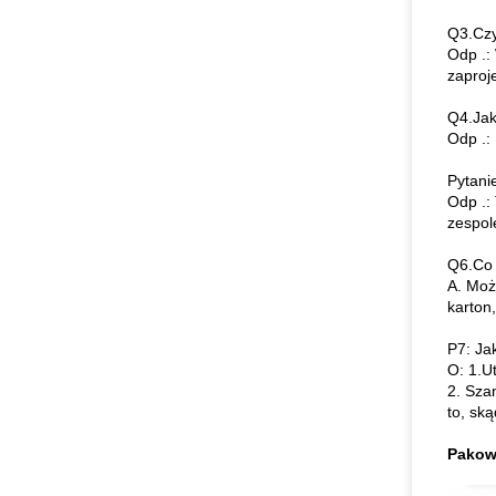
Q3.Czy
Odp .:
zaproj
Q4.Jak
Odp .:
Pytani
Odp .:
zespol
Q6.Co 
A. Moż
karton
P7: Ja
O: 1.U
2. Sza
to, sk
Pakow