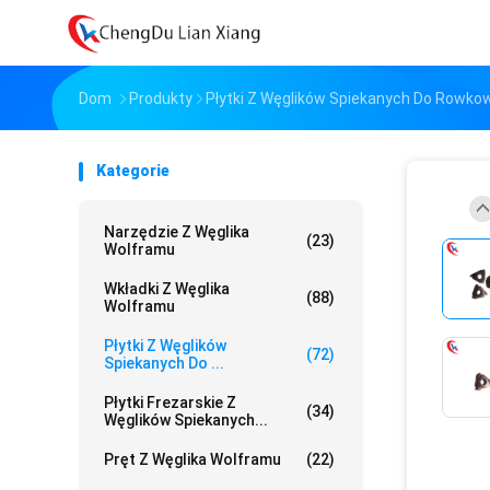
Dom
Produkty
Płytki Z Węglików Spiekanych Do Rowko
Kategorie
Narzędzie Z Węglika
(23)
Wolframu
Wkładki Z Węglika
(88)
Wolframu
Płytki Z Węglików
(72)
Spiekanych Do ...
Płytki Frezarskie Z
(34)
Węglików Spiekanych...
Pręt Z Węglika Wolframu
(22)