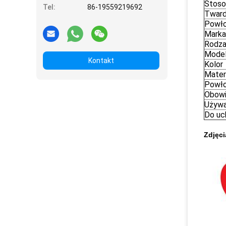
Stoso
Tel:
86-19559219692
Twar
Powł
Marka
Rodza
Mode
Kontakt
Kolor
Mater
Powł
Obowi
Używ
Do uc
Zdjęc