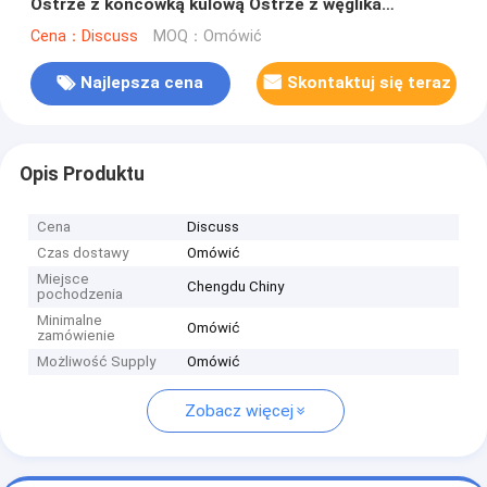
Ostrze z końcówką kulową Ostrze z węglika
spiekanego
Cena：Discuss
MOQ：Omówić
Najlepsza cena
Skontaktuj się teraz
Opis Produktu
Cena
Discuss
Czas dostawy
Omówić
Miejsce
Chengdu Chiny
pochodzenia
Minimalne
Omówić
zamówienie
Możliwość Supply
Omówić
Zobacz więcej