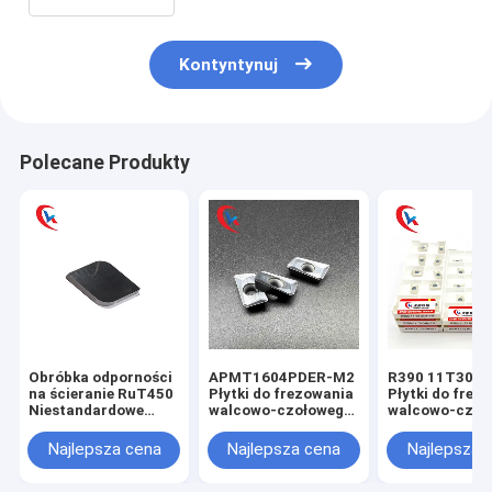
Kontyntynuj
Polecane Produkty
Obróbka odporności
APMT1604PDER-M2
R390 11T304
na ścieranie RuT450
Płytki do frezowania
Płytki do frez
Niestandardowe
walcowo-czołowego
walcowo-czoł
ostrze
Obróbka części
Obróbka częśc
Niestandardowe
stalowych, Płytki do
stalowych, Pły
Najlepsza cena
Najlepsza cena
Najlepsza 
ostrze Narzędzie z
frezowania z węglika
frezowania z w
węglika wolframu
stali nierdzewnej
stali nierdzew