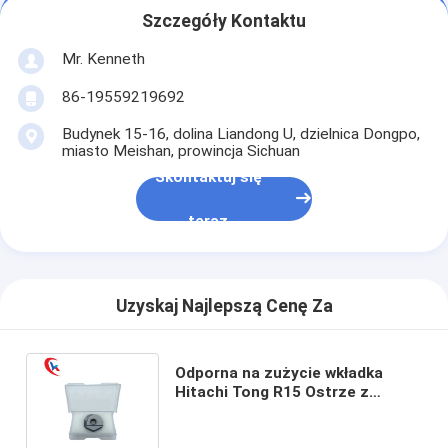
Szczegóły Kontaktu
Mr. Kenneth
86-19559219692
Budynek 15-16, dolina Liandong U, dzielnica Dongpo,
miasto Meishan, prowincja Sichuan
Skontaktuj się
teraz
Uzyskaj Najlepszą Cenę Za
Odporna na zużycie wkładka
Hitachi Tong R15 Ostrze z
końcówką kulową Ostrze z
węglika spiekanego